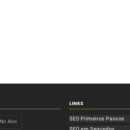
LINKS
SEO Primeiros Passos
 No Alvo
SEO em Segundos