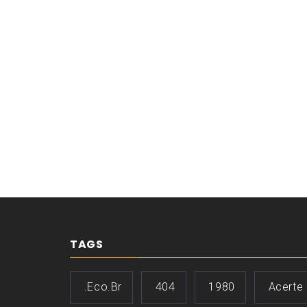
TAGS
.eco.br
404
1980
Acerte