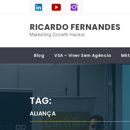
Skip
to
content
RICARDO FERNANDES
Marketing Growth Hacker
Blog
VSA – Viver Sem Agência
Mkt
TAG:
ALIANÇA