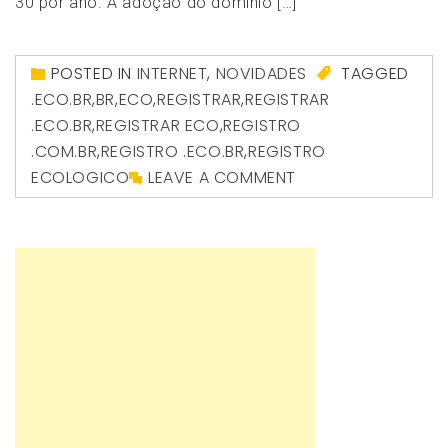
30 por ano. A adoção do domínio […]
POSTED IN
INTERNET
,
NOVIDADES
TAGGED
.ECO.BR
,
BR
,
ECO
,
REGISTRAR
,
REGISTRAR
.ECO.BR
,
REGISTRAR ECO
,
REGISTRO
.COM.BR
,
REGISTRO .ECO.BR
,
REGISTRO
ECOLOGICO
LEAVE A COMMENT