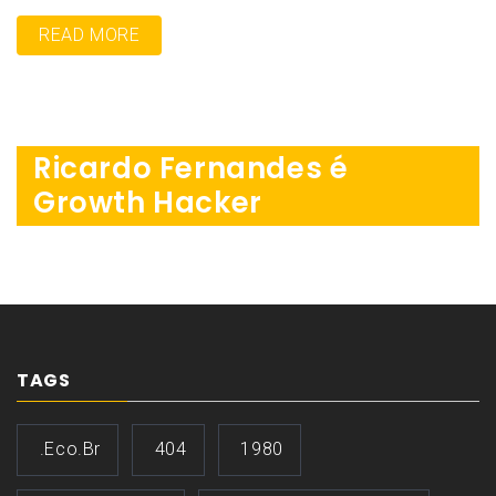
READ MORE
Ricardo Fernandes é
Growth Hacker
TAGS
.eco.br
404
1980