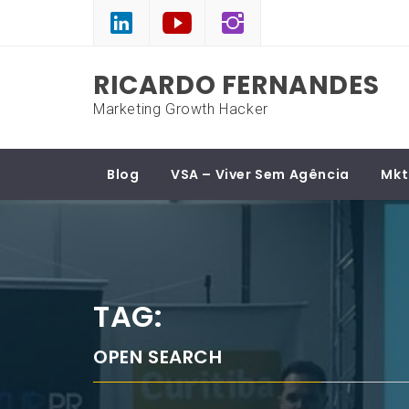
Skip
to
content
RICARDO FERNANDES
Marketing Growth Hacker
Blog
VSA – Viver Sem Agência
Mkt
TAG:
OPEN SEARCH