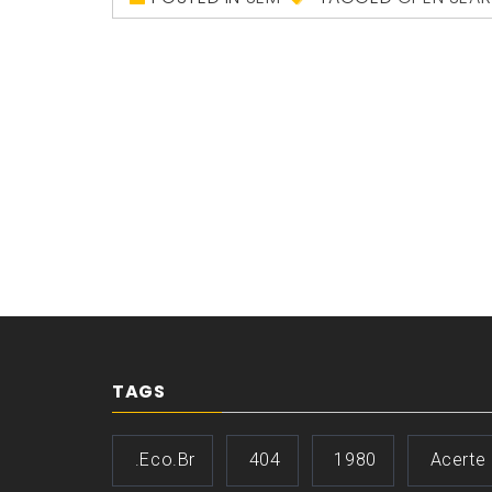
TAGS
.eco.br
404
1980
Acerte