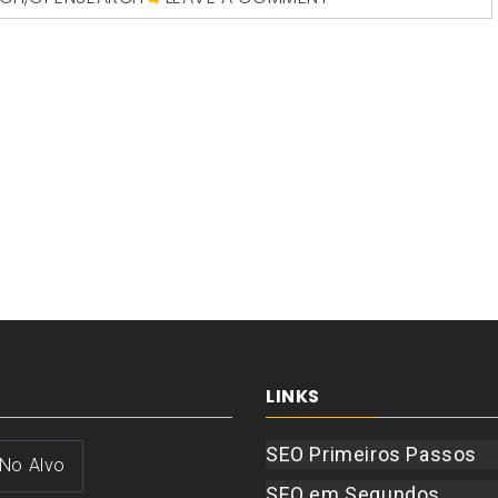
LINKS
SEO Primeiros Passos
 No Alvo
SEO em Segundos