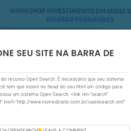
NE SEU SITE NA BARRA DE
s do recurso Open Search. É necessário que seu sistema
ocê tem que inserir no head do seu html um código para
possui um sistema Open Search: <link rel=”search”
l” href=”http://www.nomedosite.com.br/opensearch.xml”
RCH
,
OPENSEARCH
LEAVE A COMMENT