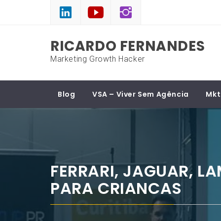
Skip
to
content
RICARDO FERNANDES
Marketing Growth Hacker
Blog
VSA – Viver Sem Agência
Mkt
FERRARI, JAGUAR, L
PARA CRIANCAS