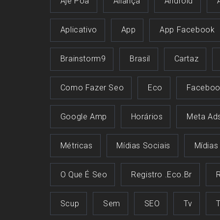
Aje Poa
Aliança
Android
Aplicativo
App
App Facebook
Brainstorm9
Brasil
Cartaz
Como Fazer Seo
Eco
Faceboo
Google Amp
Horários
Meta Ad
Métricas
Mídias Sociais
Mídias
O Que É Seo
Registro .eco.br
Scup
Sem
SEO
Tv
T