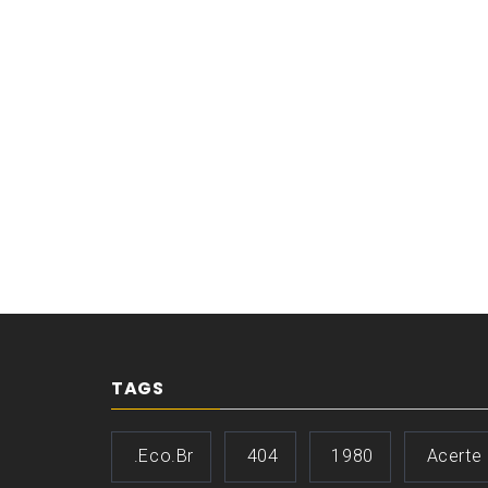
TAGS
.eco.br
404
1980
Acerte