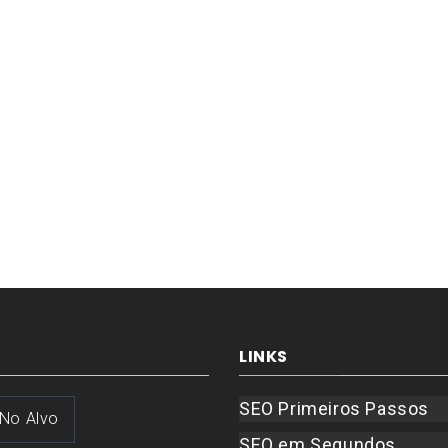
LINKS
SEO Primeiros Passos
 No Alvo
SEO em Segundos