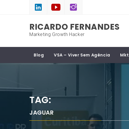
Skip
to
content
RICARDO FERNANDES
Marketing Growth Hacker
Blog
VSA – Viver Sem Agência
Mkt
TAG:
JAGUAR