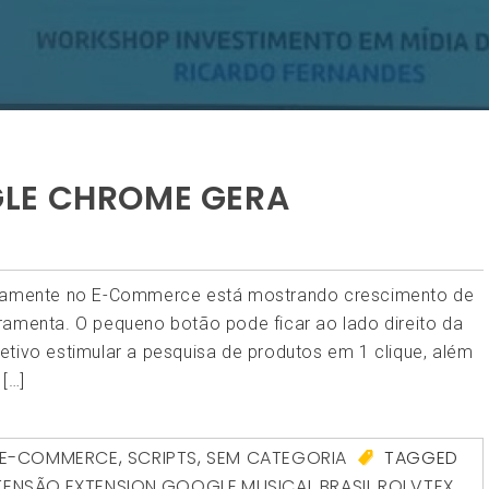
LE CHROME GERA
retamente no E-Commerce está mostrando crescimento de
ramenta. O pequeno botão pode ficar ao lado direito da
etivo estimular a pesquisa de produtos em 1 clique, além
[…]
E-COMMERCE
,
SCRIPTS
,
SEM CATEGORIA
TAGGED
TENSÃO
,
EXTENSION
,
GOOGLE
,
MUSICAL BRASIL
,
ROI
,
VTEX