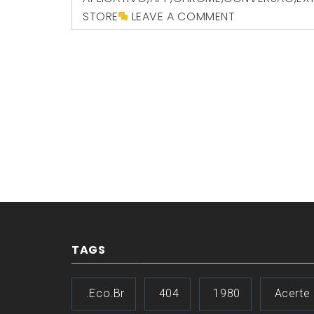
STORE
LEAVE A COMMENT
TAGS
.eco.br
404
1980
Acerte