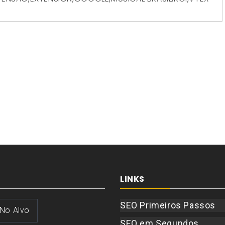
LINKS
SEO Primeiros Passos
 No Alvo
SEO em Segundos