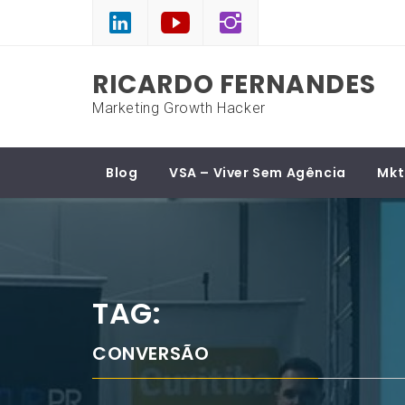
Skip
to
content
RICARDO FERNANDES
Marketing Growth Hacker
Blog
VSA – Viver Sem Agência
Mkt
TAG:
CONVERSÃO