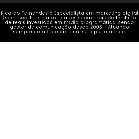
Ricardo Fernandes é Especialista em marketing digital
(sem, seo, links patrocinados) com mais de 1 milhão
de reais investidos em mídia programática, sendo
gestor de comunicação desde 2006 - Atuando
sempre com foco em análise e perfomance.