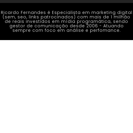
Ricardo Fernandes é Especialista em marketing digital
(sem, seo, links patrocinados) com mais de 1 milhão
de reais investidos em mídia programática, sendo
gestor de comunicação desde 2006 - Atuando
sempre com foco em análise e perfomance.