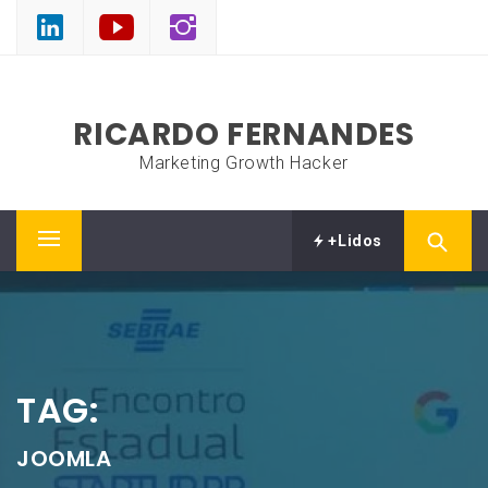
Skip
to
content
RICARDO FERNANDES
Marketing Growth Hacker
+Lidos
Primary
Menu
TAG:
JOOMLA