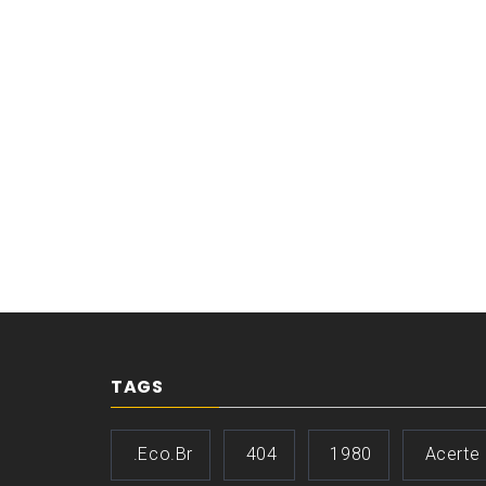
TAGS
.eco.br
404
1980
Acerte