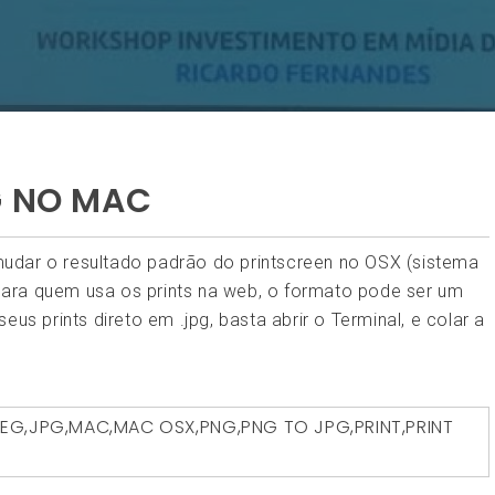
G NO MAC
udar o resultado padrão do printscreen no OSX (sistema
ara quem usa os prints na web, o formato pode ser um
us prints direto em .jpg, basta abrir o Terminal, e colar a
PEG
,
JPG
,
MAC
,
MAC OSX
,
PNG
,
PNG TO JPG
,
PRINT
,
PRINT