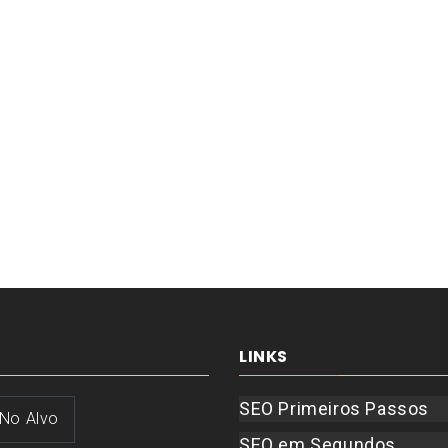
LINKS
SEO Primeiros Passos
 No Alvo
SEO em Segundos