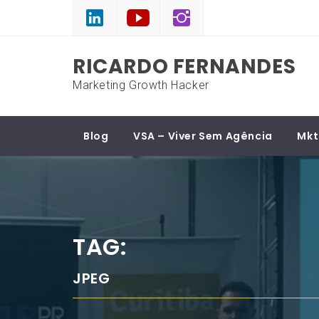
Skip
to
content
RICARDO FERNANDES
Marketing Growth Hacker
Blog
VSA – Viver Sem Agência
Mkt
TAG:
JPEG