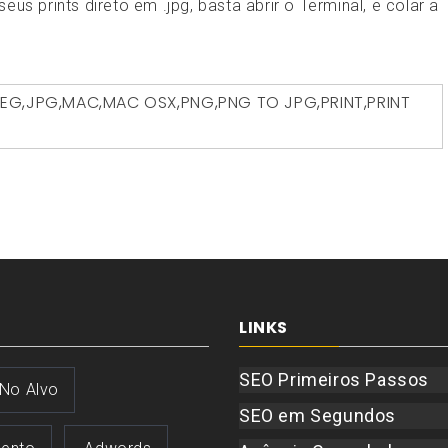
us prints direto em .jpg, basta abrir o Terminal, e colar a
PEG
,
JPG
,
MAC
,
MAC OSX
,
PNG
,
PNG TO JPG
,
PRINT
,
PRINT
LINKS
SEO Primeiros Passos
 No Alvo
SEO em Segundos