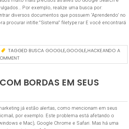
ados muito mais precisos através do Google Search é
ivulgados… Por exemplo, realize uma busca por:
ncontrar diversos documentos que possuem ‘Aprendendo’ no
a procurar intitle:”Sistema” filetype:rar E você encontrará
TAGGED
BUSCA GOOGLE
,
GOOGLE
,
HACKEANDO A
COMMENT
 COM BORDAS EM SEUS
 marketing já estão alertas, como mencionam em seus
icmail, por exemplo. Este problema está afetando o
 (windows e Mac), Google Chrome e Safari. Mas há uma