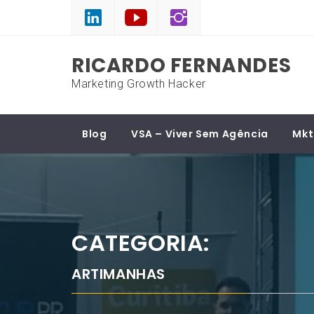
Skip
to
content
RICARDO FERNANDES
Marketing Growth Hacker
Blog
VSA – Viver Sem Agência
Mkt
CATEGORIA:
ARTIMANHAS