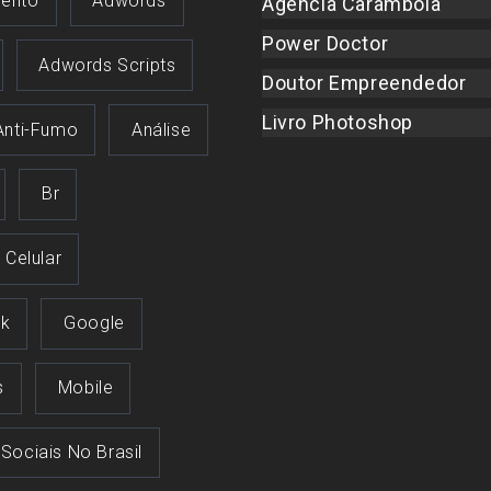
ento
Adwords
Agência Carambola
Power Doctor
Adwords Scripts
Doutor Empreendedor
Livro Photoshop
Anti-Fumo
Análise
Br
Celular
k
Google
s
Mobile
 Sociais No Brasil