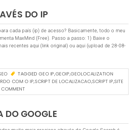
AVÉS DO IP
 para cada país (ip) de acesso? Basicamente, todo o meu
enta MaxMind (Free). Passo a passo: 1) Baixe o
ais recentes aqui (link original) ou aqui (upload de 28-08-
SEO
TAGGED
GEO IP
,
GEOIP
,
GEOLOCALIZATION
ORDO COM O IP
,
SCRIPT DE LOCALIZACAO
,
SCRIPT IP
,
SITE
A COMMENT
A DO GOOGLE