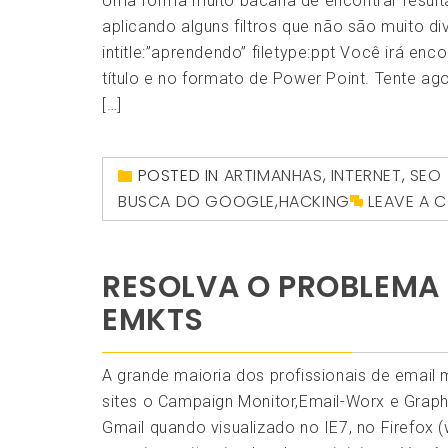
Uma forma muito bacana de encontrar result
aplicando alguns filtros que não são muito d
intitle:”aprendendo” filetype:ppt Você irá e
título e no formato de Power Point. Tente agor
[…]
POSTED IN
ARTIMANHAS
,
INTERNET
,
SEO
BUSCA DO GOOGLE
,
HACKING
LEAVE A 
RESOLVA O PROBLEMA
EMKTS
A grande maioria dos profissionais de email
sites o Campaign Monitor,Email-Worx e Graph
Gmail quando visualizado no IE7, no Firefox