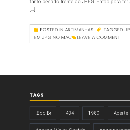
tanto pesado frente ao JPEG. Então para ter se
[…]
POSTED IN
ARTIMANHAS
TAGGED
J
EM JPG NO MAC
LEAVE A COMMENT
TAGS
.eco.br
404
1980
Acerte