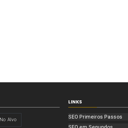
LINKS
SEO Primeiros Passos
 No Alvo
SEO em Segundos