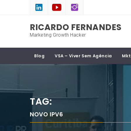
Skip
to
content
RICARDO FERNANDES
Marketing Growth Hacker
Blog
VSA – Viver Sem Agência
Mkt
TAG:
NOVO IPV6