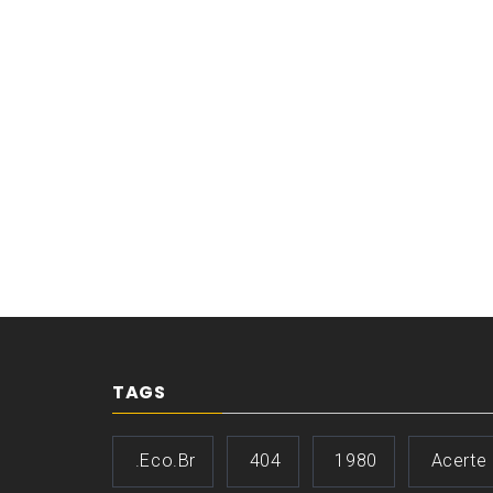
TAGS
.eco.br
404
1980
Acerte