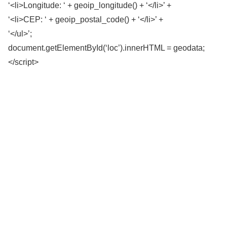
‘<li>Longitude: ‘ + geoip_longitude() + ‘</li>’ +
‘<li>CEP: ‘ + geoip_postal_code() + ‘</li>’ +
‘</ul>’;
document.getElementById(‘loc’).innerHTML = geodata;
</script>