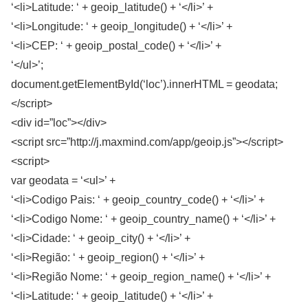
‘<li>Latitude: ‘ + geoip_latitude() + ‘</li>’ +
‘<li>Longitude: ‘ + geoip_longitude() + ‘</li>’ +
‘<li>CEP: ‘ + geoip_postal_code() + ‘</li>’ +
‘</ul>’;
document.getElementById(‘loc’).innerHTML = geodata;
</script>
<div id=”loc”></div>
<script src=”http://j.maxmind.com/app/geoip.js”></script>
<script>
var geodata = ‘<ul>’ +
‘<li>Codigo Pais: ‘ + geoip_country_code() + ‘</li>’ +
‘<li>Codigo Nome: ‘ + geoip_country_name() + ‘</li>’ +
‘<li>Cidade: ‘ + geoip_city() + ‘</li>’ +
‘<li>Região: ‘ + geoip_region() + ‘</li>’ +
‘<li>Região Nome: ‘ + geoip_region_name() + ‘</li>’ +
‘<li>Latitude: ‘ + geoip_latitude() + ‘</li>’ +