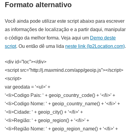
Formato alternativo
Você ainda pode utilizar este script abaixo para escrever
as informações de localização e a partir daqui, manipular
o código da melhor forma. Veja aqui um
Demo deste
script
. Ou então dê uma lida
neste link (Ip2Location.com)
.
<div id=”loc”></div>
<script src=”http://j.maxmind.com/app/geoip.js”></script>
<script>
var geodata = ‘<ul>’ +
‘<li>Codigo Pais: ‘ + geoip_country_code() + ‘</li>’ +
‘<li>Codigo Nome: ‘ + geoip_country_name() + ‘</li>’ +
‘<li>Cidade: ‘ + geoip_city() + ‘</li>’ +
‘<li>Região: ‘ + geoip_region() + ‘</li>’ +
‘<li>Região Nome: ‘ + geoip_region_name() + ‘</li>’ +