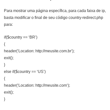
Para mostrar uma página específica, para cada faixa de ip,
basta modificar o final de seu código country-redirect.php
para:
if($country == ‘BR’)
{
header(‘Location:
http://meusite.com.br
‘);
exit();
}
else if($country == ‘US’)
{
header(‘Location:
http://meusite.com
‘);
exit();
}