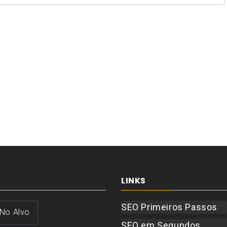
LINKS
SEO Primeiros Passos
 No Alvo
SEO em Segundos