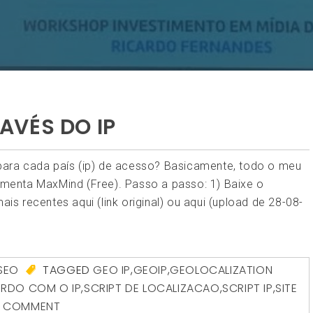
AVÉS DO IP
 para cada país (ip) de acesso? Basicamente, todo o meu
enta MaxMind (Free). Passo a passo: 1) Baixe o
ais recentes aqui (link original) ou aqui (upload de 28-08-
SEO
TAGGED
GEO IP
,
GEOIP
,
GEOLOCALIZATION
ORDO COM O IP
,
SCRIPT DE LOCALIZACAO
,
SCRIPT IP
,
SITE
A COMMENT