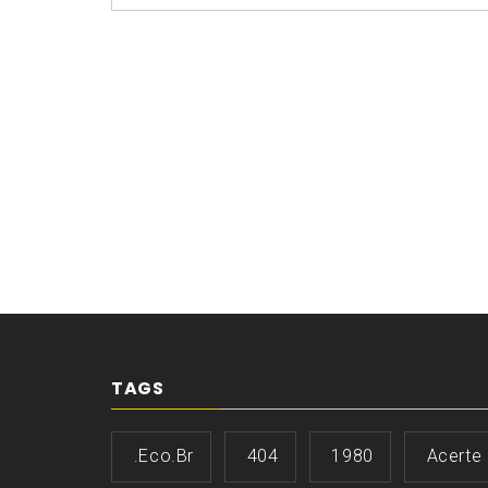
TAGS
.eco.br
404
1980
Acerte