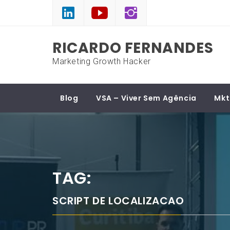
Skip
to
content
RICARDO FERNANDES
Marketing Growth Hacker
Blog
VSA – Viver Sem Agência
Mkt
TAG:
SCRIPT DE LOCALIZACAO